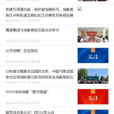
2024-05-14 19:46:47
党建引领强动能·踔厉奋发展新风，成都高
新区中和街道五根松社区开展党员素质拓展
2024-05-14 16:13:37
活动
蜀道集团与成都高新区座谈会举行
2024-05-14 14:30:07
公开招聘！正在报名
2024-05-14 13:59:48
以标准化赋能农业国际合作，中国与南亚国
家农业领域标准化官员研修班在成都高新区
2024-05-14 12:44:21
开班
5005米的成都“精灵图鉴”
2024-05-14 06:47:17
国家级名单公示！四川4家入选