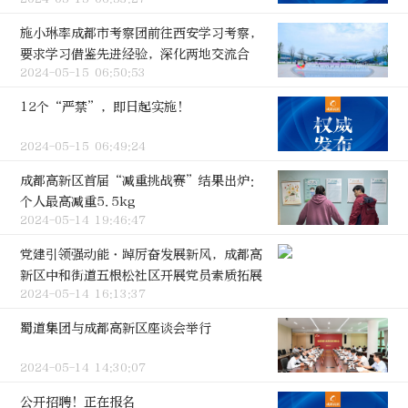
施小琳率成都市考察团前往西安学习考察，
要求学习借鉴先进经验，深化两地交流合
2024-05-15 06:50:53
作，为推进新时代西部大开发贡献更大力量
12个“严禁”，即日起实施！
2024-05-15 06:49:24
成都高新区首届“减重挑战赛”结果出炉：
个人最高减重5.5kg
2024-05-14 19:46:47
党建引领强动能·踔厉奋发展新风，成都高
新区中和街道五根松社区开展党员素质拓展
2024-05-14 16:13:37
活动
蜀道集团与成都高新区座谈会举行
2024-05-14 14:30:07
公开招聘！正在报名