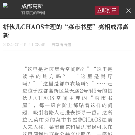
成都高新
×
立即打开
有态度的新闻
搭伙儿CHAOS主理的“菜市书屋”亮相成都高
新
2024-05-15 11:08:45
芳草街街道
“这里是社区集合空间吗？”“这里是
读书的地方吗？”“这里是餐厅
吗？”“这里是都市农场吗？”……走
进位于成都高新区蓝天路2号附3号的搭
伙儿CHAOS空间主理的“菜市书
屋”，每一级台阶上都贴着这样的问
题，吸引着路人走进去探寻一番。这所
益民菜市旁的菜市书屋@CHAOS屋前
人来人往，菜市商家和周边市民可以在
这里便利地享受公共文化服务。一座城