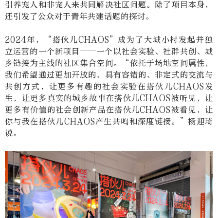
引养宠人和非宠人来共同解决社区问题。除了项目本身，
还引发了公众对于青年共建话题的探讨。
2024
年，
“
搭伙儿
CHAOS”
成为了大城小村发起并独
立运营的一个新项目
——
一个以社会实验、社群共创、城
乡链接为主线的社区集合空间。
“
依托于场地空间属性，
我们希望通过更加开放的、具有容错的、非定式的交流与
共创方式，让更多有趣的社会实验在搭伙儿
CHAOS
发
生，让更多真实的城乡故事在搭伙儿
CHAOS
被听见，让
更多有价值的社会创新产品在搭伙儿
CHAOS
被看见，让
你与我在搭伙儿
CHAOS
产生共鸣和深度链接。
”
杨迎琦
说。