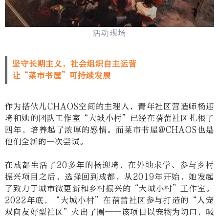
活动现场
坚守长期主义，社会组织自主运营
让“菜市书屋”可持续发展
作为搭伙儿
CHAOS
空间的主理人，青年社区营造师杨迎
琦和她的团队工作室
“
大城小村
”
已经在蓓蕾社区扎根了
四年，培养起了浓厚的感情。而菜市书屋
@CHAOS
也是
他们全新的一次尝试。
在成都生活了
20
多年的杨迎琦，在外地求学、参与乡村
振兴项目之后，选择回到成都，从
2019
年开始，她发起
了致力于城市微更新和乡村振兴的
“
大城小村
”
工作室。
2022
年底，
“
大城小村
”
在蓓蕾社区参与打造的
“
人宠
双向友好型社区
”
火出了圈
——
该项目以宠物为切口，吸