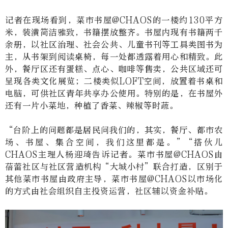
记者在现场看到，菜市书屋
@CHAOS
的一楼约
130
平方
米，装潢简洁雅致，书籍摆放整齐。书屋内现有书籍两千
余册，以社区治理、社会公共、儿童书刊等工具类图书为
主，从书架到阅读桌椅，每一处都透露着用心和精致。此
外，餐厅区还有蛋糕、点心、咖啡等售卖，公共区域还可
呈现各类文化展览；二楼类似
LOFT
空间，放置着书桌和
电脑，可供社区青年共享办公使用。特别的是，在书屋外
还有一片小菜地，种植了香菜、辣椒等时蔬。
“
台阶上的问题都是居民问我们的，其实，餐厅、都市农
场、书屋、集合空间，我们这里都是。
”“
搭伙儿
CHAOS
主理人杨迎琦告诉记者。菜市书屋
@CHAOS
由
蓓蕾社区与社区营造机构
“
大城小村
”
联合打造，区别于
其他菜市书屋由政府主导，菜市书屋
@CHAOS
以市场化
的方式由社会组织自主投资运营，社区辅以资金补贴。